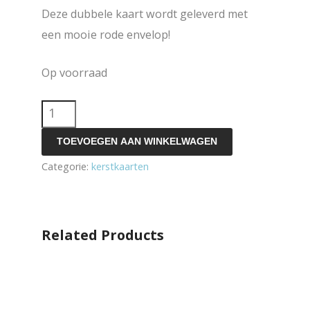
Deze dubbele kaart wordt geleverd met
een mooie rode envelop!
Op voorraad
dubbele
kerstkaart
TOEVOEGEN AAN WINKELWAGEN
-
Categorie:
kerstkaarten
vogels
aantal
Related Products