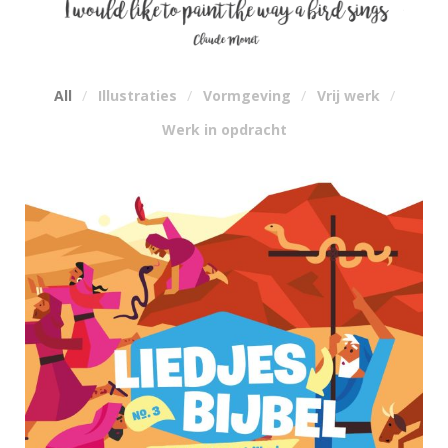
All
Illustraties
Vormgeving
Vrij werk
Werk in opdracht