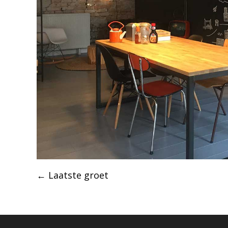
Post
←
Laatste groet
navigation