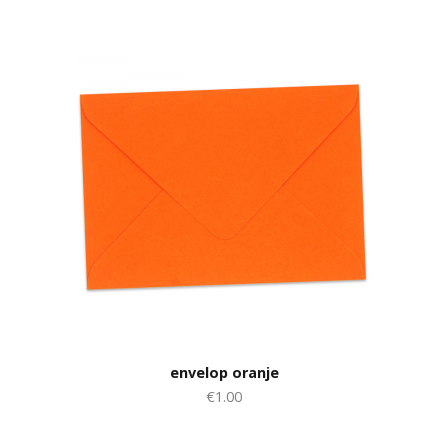
envelop oranje
€1.00