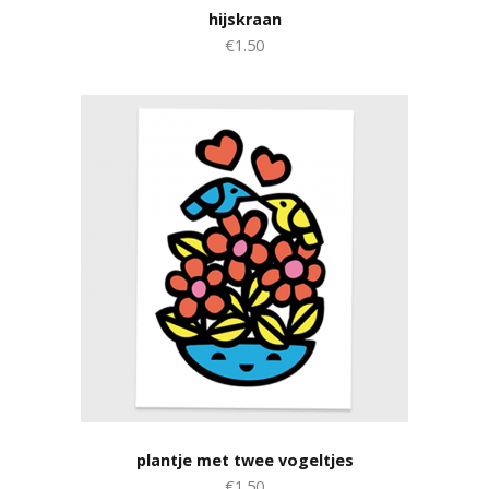
hijskraan
€1.50
plantje met twee vogeltjes
€1.50