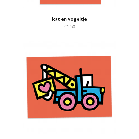
kat en vogeltje
€1.50